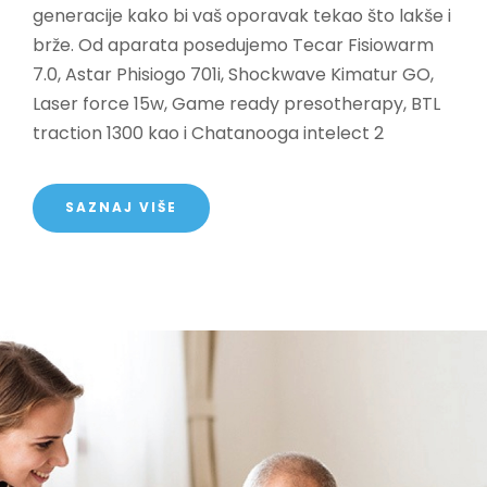
generacije kako bi vaš oporavak tekao što lakše i
brže. Od aparata posedujemo Tecar Fisiowarm
7.0, Astar Phisiogo 701i, Shockwave Kimatur GO,
Laser force 15w, Game ready presotherapy, BTL
traction 1300 kao i Chatanooga intelect 2
SAZNAJ VIŠE