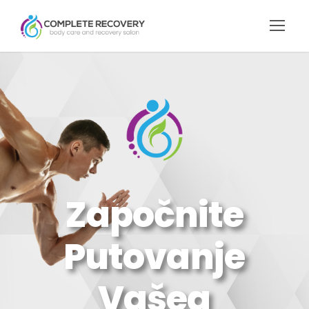
Započnite
Putovanje
Vašeg