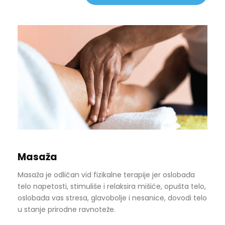
Masaža
Masaža je odličan vid fizikalne terapije jer oslobađa
telo napetosti, stimuliše i relaksira mišiće, opušta telo,
oslobađa vas stresa, glavobolje i nesanice, dovodi telo
u stanje prirodne ravnoteže.