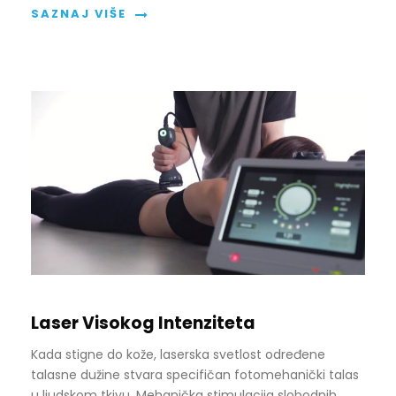
SAZNAJ VIŠE
Laser Visokog Intenziteta
Kada stigne do kože, laserska svetlost određene
talasne dužine stvara specifičan fotomehanički talas
u ljudskom tkivu. Mehanička stimulacija slobodnih