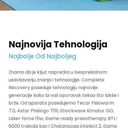
Najnovija Tehnologija
Najbolje Od Najboljeg
Znamo da je ključ napretka u besprekidnom
usavšavanju znanja i tehnologije. Complete
Recovery poseduje tehnologiju najnovije
generacije kako bi vaš oporavak tekao što lakše i
brže. Od aparata posedujemo Tecar Fisiowarm
7.0, Astar Phisiogo 701i, Shockwave Kimatur GO,
Laser force 15w, Game ready presotherapy, BTL-
6000 trakcija kao i Chatanooga intelect 2, Game