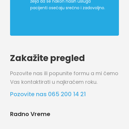
želja da se nakon naših usluga
pacijenti osećaju srećno i zadovoljno.
Zakažite pregled
Pozovite nas ili popunite formu a mi ćemo
Vas kontaktirati u najkraćem roku.
Pozovite nas 065 200 14 21
Radno Vreme