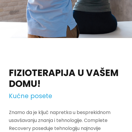
FIZIOTERAPIJA U VAŠEM
DOMU!
Kućne posete
Znamo da je ključ napretka u besprekidnom
usavšavanju znanja i tehnologije. Complete
Recovery poseduje tehnologiju najnovije