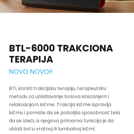
BTL-6000 TRAKCIONA
TERAPIJA
NOVO NOVO!!
BTL koristi trakcijsku terapiju, terapeutsku
metodu za ublažavanje bolova istezanjem i
relaksacijom kičme. Trakcija kičme ispravlja
kičmu i pomaže da se poboljša sposobnost tela
da se izleči, a njegova primarna funkcija je da
ublaži bol u vratnoj ili lumbalnoj kičmi.