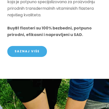
koja je potpuno specijalizovana za proizvodnju
prirodnih transdermalnih vitaminskih flastera
najvišeg kvaliteta.
BuyB1 flasteri su 100% bezbedni, potpuno
prirodni, efikasni i napravljeni u SAD.
SAZNAJ VIŠE