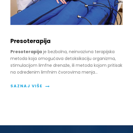
Presoterapija
Presoterapija
je bezbolna, neinvazivna terapijska
metoda koja omogućava detoksikaciju organizma,
stimulacijom limfne drenaže, ili metoda kojom pritisak
na određenim limfnim čvorovima menja…
SAZNAJ VIŠE