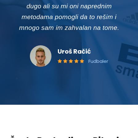
svakodnevnom treningu i svim
obavezama. Hvala još jednom Milanu i
celom timu Complete Recavery na
velikoj stručnosti i posvećenosti!
Marko Pršić
Futsal reprezentativac