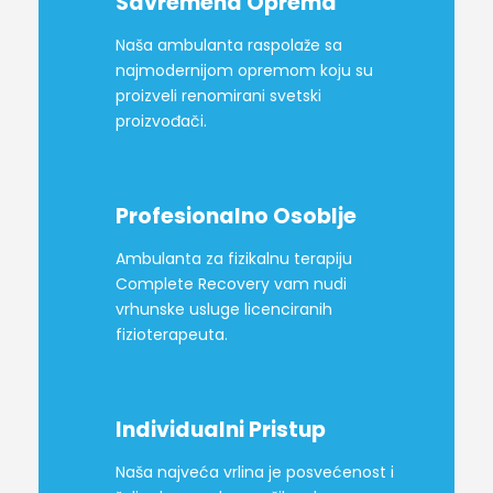
Savremena Oprema
Naša ambulanta raspolaže sa
najmodernijom opremom koju su
proizveli renomirani svetski
proizvođači.
Profesionalno Osoblje
Ambulanta za fizikalnu terapiju
Complete Recovery vam nudi
vrhunske usluge licenciranih
fizioterapeuta.
Individualni Pristup
Naša najveća vrlina je posvećenost i