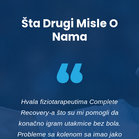
Šta Drugi Misle O
Nama
“
Fizikalna terapija, zajedno sa Tecar
terapijom i stručnim osobljem
Complete Recavery doveli su do toga
da se već nakon tri nedelje vratim